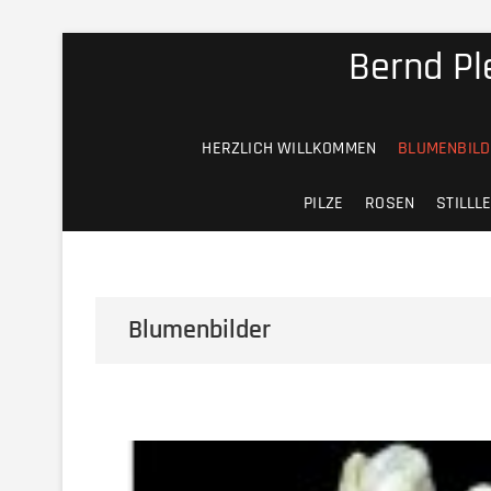
S
Bernd Ple
k
i
p
t
HERZLICH WILLKOMMEN
BLUMENBILD
o
c
PILZE
ROSEN
STILLL
o
n
t
e
n
Blumenbilder
t